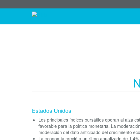
Menú
Pasar
al
Navegación
de
contenido
principal
principal
cuenta
de
usuario
N
Estados Unidos
Los principales índices bursátiles operan al alza e
favorable para la política monetaria. La moderación
moderación del dato anticipado del crecimiento eco
La economía creció a un ritmo anualizado de 1,4% 