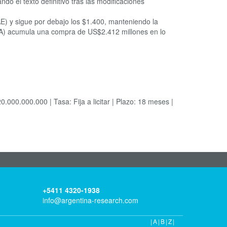
o el texto definitivo tras las modificaciones
E) y sigue por debajo los $1.400, manteniendo la
A) acumula una compra de US$2.412 millones en lo
0.000.000 | Tasa: Fija a licitar | Plazo: 18 meses |
+5411 4320-1938
info@argentina-research.com
|A|B|Z|