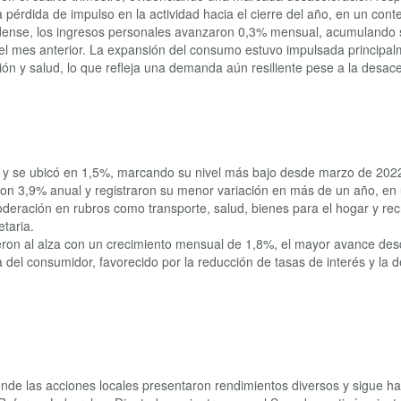
pérdida de impulso en la actividad hacia el cierre del año, en un conte
dense, los ingresos personales avanzaron 0,3% mensual, acumulando s
el mes anterior. La expansión del consumo estuvo impulsada principal
ción y salud, lo que refleja una demanda aún resiliente pese a la desac
 y se ubicó en 1,5%, marcando su nivel más bajo desde marzo de 2022
ieron 3,9% anual y registraron su menor variación en más de un año, 
eración en rubros como transporte, salud, bienes para el hogar y rec
taria.
dieron al alza con un crecimiento mensual de 1,8%, el mayor avance 
a del consumidor, favorecido por la reducción de tasas de interés y la d
de las acciones locales presentaron rendimientos diversos y sigue hab