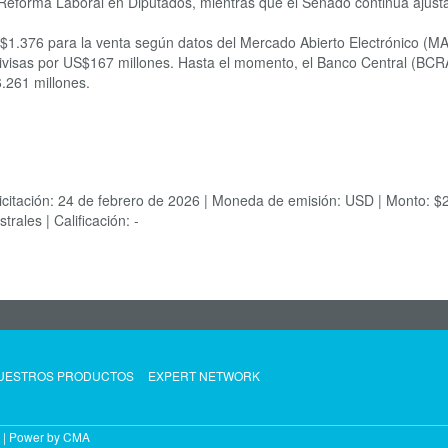
eforma Laboral en Diputados, mientras que el Senado continúa ajustand
 $1.376 para la venta según datos del Mercado Abierto Electrónico (MA
visas por US$167 millones. Hasta el momento, el Banco Central (BCR
.261 millones.
ión: 24 de febrero de 2026 | Moneda de emisión: USD | Monto: $20.00
rales | Calificación: -
UESTROS PRODUCTOS
EXPERT NETWORK
|
Power by CMA