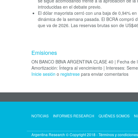
se sigue acomodando frente a la aprobación de la R
introducidas en el debate previo.
El dólar mayorista cerró con una baja de 0,94% en
dinámica de la semana pasada. El BCRA compró di
que va de 2026. Las reservas brutas son de US$46
Emisiones
ON BANCO BBVA ARGENTINA CLASE 40 | Fecha de licitac
Amortización: Íntegra al vencimiento | Intereses: Semest
Inicie sesión
o
registrese
para enviar comentarios
NOTICIAS
INFORMES RESEARCH
QUIÉNES SOMOS
N
Argentina Research © Copyright 2018 -
Términos y condiciones